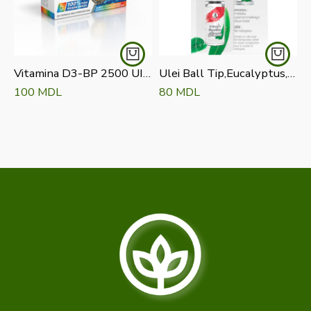
Vitamina D3-BP 2500 UI caps. moi, N30, Balkan Pharm
Ulei Ball Tip,Eucalyptus,Siang Pure 3ml
C
100
MDL
80
MDL