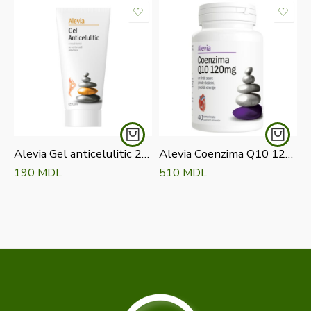
Alevia Gel anticelulitic 200 ml
Alevia Coenzima Q10 120 mg Comprimate N 40
190
MDL
510
MDL