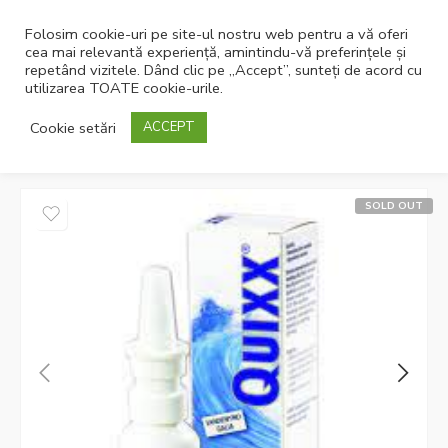
Folosim cookie-uri pe site-ul nostru web pentru a vă oferi
cea mai relevantă experiență, amintindu-vă preferințele și
repetând vizitele. Dând clic pe „Accept”, sunteți de acord cu
utilizarea TOATE cookie-urile.
Pagina principală
Dispozitive
Dispozitive medicale pentru
Cookie setări
ACCEPT
igiena
Igiena nazala
SOLD OUT