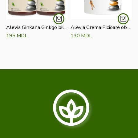
Alevia Ginkana Ginkgo biloba 40 mg pachet Comprimate N 30+30
Alevia Crema Picioare obosite 250 ml
A
195
MDL
130
MDL